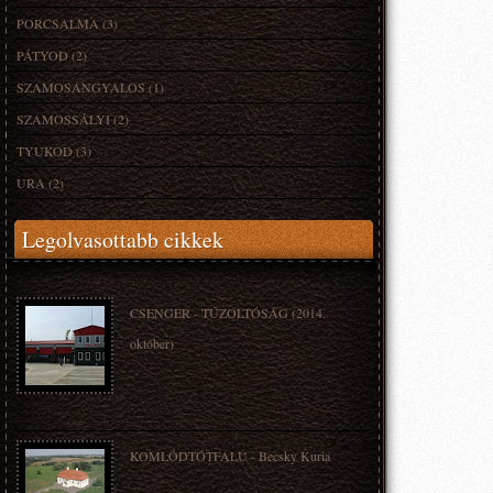
PORCSALMA
(3)
PÁTYOD
(2)
SZAMOSANGYALOS
(1)
SZAMOSSÁLYI
(2)
TYUKOD
(3)
URA
(2)
Legolvasottabb cikkek
CSENGER - TŰZOLTÓSÁG (2014.
október)
KOMLÓDTÓTFALÚ - Becsky Kuria