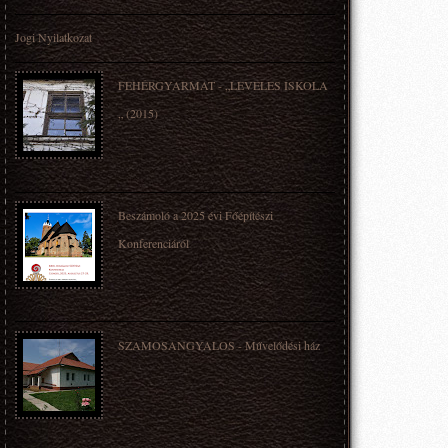
Jogi Nyilatkozat
FEHÉRGYARMAT - „LEVELES ISKOLA
„ (2015)
Beszámoló a 2025 évi Főépítészi
Konferenciáról
SZAMOSANGYALOS - Művelődési ház