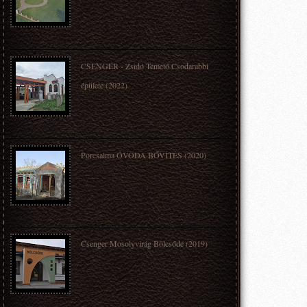
CSENGER - Zsidó Temető Csodarabbi
épülete (2022)
Porcsalma ÓVODA BŐVÍTÉS (2020)
Csenger Mosolyvirág Bölcsőde (2019)