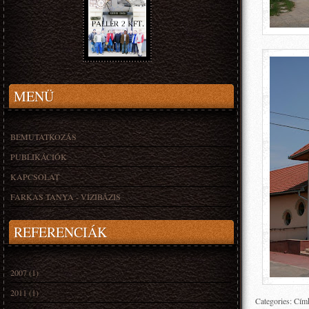
MENÜ
BEMUTATKOZÁS
PUBLIKÁCIÓK
KAPCSOLAT
FARKAS TANYA - VÍZIBÁZIS
REFERENCIÁK
2007
(1)
2011
(1)
Categories: Cí