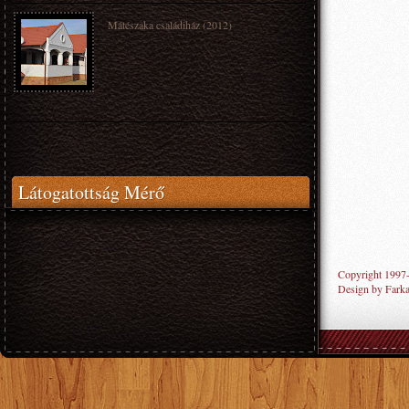
Mátészaka családiház (2012)
Látogatottság Mérő
Copyright 199
Design by
Fark