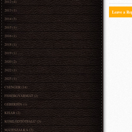
2012
(4)
2013
(1)
Leave a Re
2014
(5)
2015
(1)
2016
(1)
2018
(1)
2019
(1)
2020
(2)
2022
(1)
2025
(1)
CSENGER
(14)
FEHÉRGYARMAT
(2)
GÉBERJÉN
(1)
KISAR
(2)
KOMLÓDTÓTFALÚ
(3)
MÁTÉSZALKA
(2)